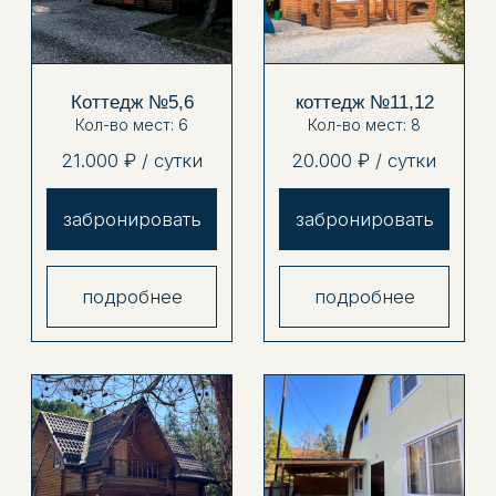
узкоколейная
железная дор
гуамское ущелье
контакты
09
Телефон:
+7 (918) 950-95-29
E-mail:
vodolei.ma@mail.ru
Краснодарский край, Апшеронский
район, ст. Нижегородская, район
Гуамского ущелья