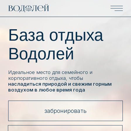
База отдыха
Водолей
Идеальное место для семейного и
корпоративного отдыха, чтобы
насладиться природой и свежим горным
воздухом в любое время года
забронировать
Круглогодичный комплекс
с теплыми бассейнами под открытым
небом
на территории заповедных
мест Гуамского ущелья