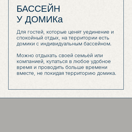
размещения:
20 коттеджей и 25
номеров в гостинице
*Обратите внимание: размещение строго по
количеству указанных мест. Доп. места не
предоставляются.
Коттедж №1,3,8,10
Коттедж №2
Кол-во мест: 4
Кол-во мест: 4
10.000₽ / сутки
10.000₽ / сутки
забронировать
забронировать
подробнее
подробнее