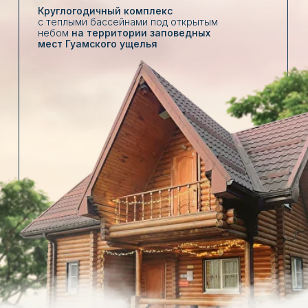
о нас
02
Живописный уголок Краснодарского
края, где вы можете отдохнуть вдали
от шумных мегаполисов в окружении
первозданной природы
Горный воздух
Уютные домики