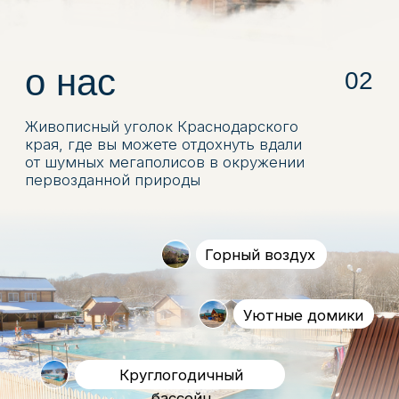
Круглогодичный
бассейн
Большая
территория
отдых для
каждого
Устали от ритма мегаполиса, суматохи и
повседневных дел. Хочется поставить
всё на паузу, сменить обстановку.
Мы создали для вас все условия
комфортного отдыха круглый год.
У нас вы найдете все, что нужно
именно вам: яркие впечатления от
активного туризма по
достопримечательностям Гуамки.
Проведения праздничных мероприятий
для большой компании или
возможность провести время наедине
с собой и близкими