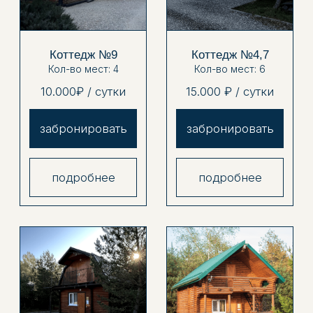
рядом с
07
нами
Мы находимся в 150 км от Краснодара
или в 40 км от Апшеронска на
территории заповедных мест рядом с
основными достопримечательностями
Гуамки: Гуамское ущелье,
узкоколейная железная дорога,
Музыкальный грот, село Мезмай,
Монахова пещера и водопад,
Орлиная
полка. В то же время - вдали от
шумного туристического потока в
экологически чистом месте,
окруженном хвойными лесами и
восхитительными горами.