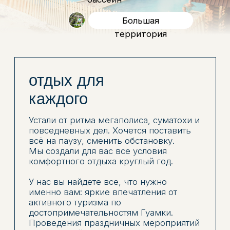
уютное размещение
На закрытой охраняемой территории
расположены 2х,4х,6,8,9,10 местные
домики с зоной отдыха, барбекю и
парковкой.
Также есть большой двухэтажный отель
с уютными номерами.
В каждом номере есть все
необходимое, чтобы вы чувствовали
себя как дома
теплые бассейны
Для расслабления и слияния с
природой на территории базы отдыха
"Водолей" работает 11 бассейнов с 8
утра до 3 часов ночи.
Наши гости от мала до велика с
удовольствием проводят время на