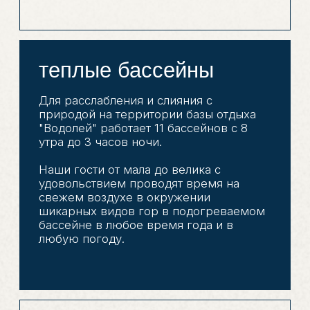
Водолей под знаком
хорошего отдыха!
Окунитесь в уют турбазы "Водолей" и
почувствуете настоящую кубанскую
гостеприимность
забронировать
размещение
03
Для вашего комфортного отдыха мы
предоставляем удобные варианты