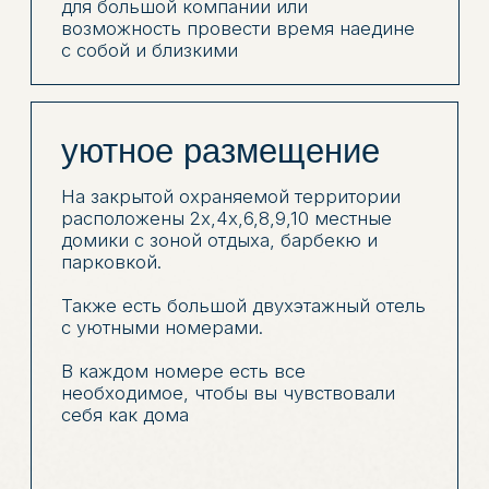
свежем воздухе в окружении
шикарных видов гор в подогреваемом
бассейне в любое время года и в
любую погоду.
БАССЕЙН
У ДОМИКа
Для гостей, которые ценят уединение и
спокойный отдых, на территории есть
домики с индивидуальным бассейном.
Можно отдыхать своей семьёй или
компанией, купаться в любое удобное
время и проводить больше времени
вместе, не покидая территорию домика.